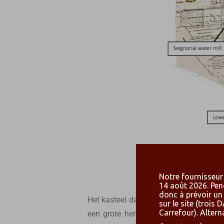
Notre fournisseur 
14 août 2026. Pen
donc à prévoir un
Het kasteel dat U gaat bezoeken was d
sur le site (troi
Carrefour). Altern
een grote herenwoning (of z’n “Vieux-