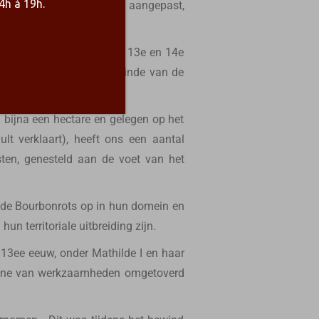
4h à 19h.
loopt, herbouwd, versterkt, aangepast,
teert voornamelijk uit de 13e en 14e
en 14e eeuw, omvat het einde van de
 bijna een hectare en gelegen op het
t verklaart), heeft ons een aantal
sten, genesteld aan de voet van het
de Bourbonrots op in hun domein en
n territoriale uitbreiding zijn.
 13ee eeuw, onder Mathilde I en haar
pagne van werkzaamheden omgetoverd