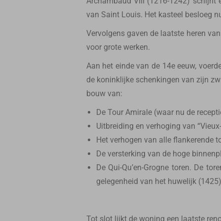
Archambaud VIII (1216-1242) schijnt 
van Saint Louis. Het kasteel besloeg n
Vervolgens gaven de laatste heren van
voor grote werken.
Aan het einde van de 14e eeuw, voerde
de koninklijke schenkingen van zijn z
bouw van:
De Tour Amirale (waar nu de receptie
Uitbreiding en verhoging van “Vieux-
Het verhogen van alle flankerende t
De versterking van de hoge binnenpl
De Qui-Qu’en-Grogne toren. De tore
gelegenheid van het huwelijk (1425)
Tot slot lijkt de woning een laatste r