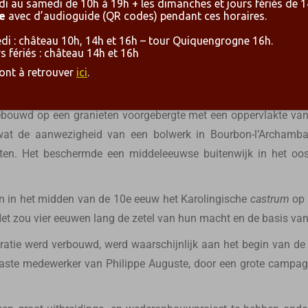
i au samedi de 10h à 19h + les dimanches et jours fériés de 1
it verschillende periodes. In de loop der tijd is het gebouw ges
e
avec d’audioguide (QR codes) pendant ces horaires.
rdoor het moeilijk is om de constructieve evolutie te bestuderen.
i : château 10h, 14h et 16h – tour Quiquengrogne 16h.
de 12e eeuw, maar het kasteel dat U vandaag gaat ontdekken da
 fériés : château 14h et 16h
eschiedenis van de Bourbons, namelijk het begin van de 13e 
sont à retrouver
ici
.
 de 13e eeuw tot het ontstaan van het hertogdom in 1327.
ebouwd op een granieten voorgebergte met een oppervlakte van
at de aanwezigheid van een bolwerk in Bourbon-l’Archambaul
aten. Het beschermde een middeleeuwse buitenwijk in het oo
 in het midden van de 10e eeuw het Karolingische
castrum
op 
et zou vier eeuwen lang de zetel van hun macht en de basis van hu
eratie werd verbouwd, werd waarschijnlijk aan het begin van de
aaste medewerker van Philippe Auguste, door een grote cam