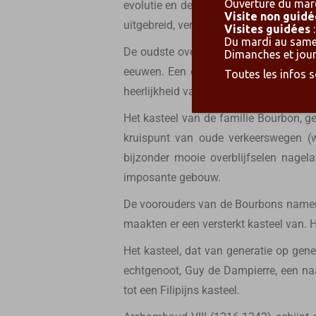
Ouverture du mard
evolutie en de huidige gevels dateren u
Visite non guidé
uitgebreid, verfraaid en gewijzigd, waa
Visites guidées
:
Du mardi au samed
De oudste overblijfselen dateren uit 
Dimanches et jours
eeuwen. Een cruciale periode in de g
Toutes les infos 
heerlijkheid vanaf de tweede helft van
Het kasteel van de familie Bourbon, g
kruispunt van oude verkeerswegen (w
bijzonder mooie overblijfselen nagel
imposante gebouw.
De voorouders van de Bourbons namen
maakten er een versterkt kasteel van. H
Het kasteel, dat van generatie op gen
echtgenoot, Guy de Dampierre, een n
tot een Filipijns kasteel.