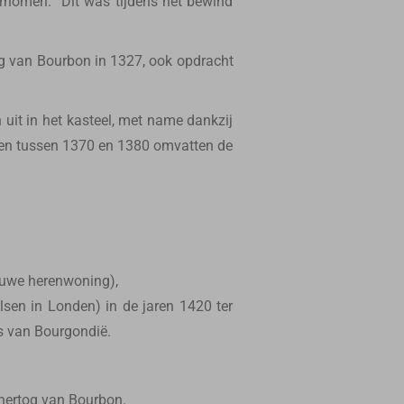
ernomen. Dit was tijdens het bewind
og van Bourbon in 1327, ook opdracht
uit in het kasteel, met name dankzij
eden tussen 1370 en 1380 omvatten de
ieuwe herenwoning),
lsen in Londen) in de jaren 1420 ter
s van Bourgondië.
 hertog van Bourbon.