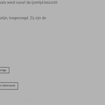
ats werd vanaf de ijzertijd bezocht
pour
augmenter
ou
atijn, toegevoegd. Zij zijn de
diminuer
le
volume.