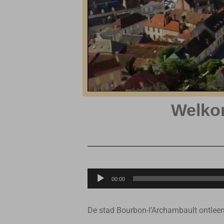
Welko
Lecteur
00:00
audio
De stad Bourbon-l’Archambault ontleent