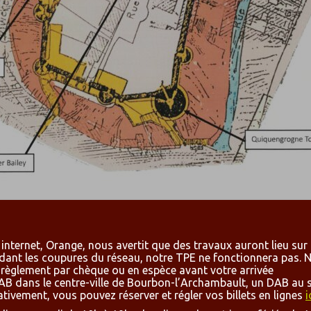
internet, Orange, nous avertit que des travaux auront lieu sur
Pierre Gélis-Didot's plan of the castle, superimposed on land register
dant les coupures du réseau, notre TPE ne fonctionnera pas. 
 règlement par chèque ou en espèce avant votre arrivée
e thuisbasis van de familie Bourbon. In de 15e eeuw werd het
s DAB dans le centre-ville de Bourbon-l’Archambault, un DAB a
ativement, vous pouvez réserver et régler vos billets en lignes
i
Logis” op Frans), kapellen en torens met reliëfs. Het is de v