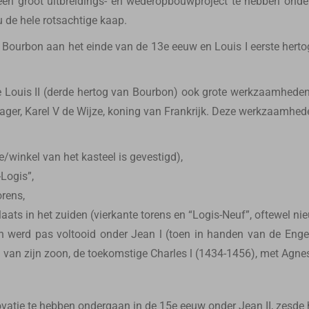
een groot uitbreidings- en wederopbouwproject te hebben ond
u de hele rotsachtige kaap.
 Bourbon aan het einde van de 13e eeuw en Louis I eerste hert
 Louis II (derde hertog van Bourbon) ook grote werkzaamheden 
wager, Karel V de Wijze, koning van Frankrijk. Deze werkzaamh
/winkel van het kasteel is gevestigd),
Logis”,
orens,
aats in het zuiden (vierkante torens en “Logis-Neuf”, oftewel n
n werd pas voltooid onder Jean l (toen in handen van de Enge
 van zijn zoon, de toekomstige Charles l (1434-1456), met Agne
enovatie te hebben ondergaan in de 15e eeuw onder Jean II, zesde