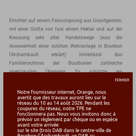
Errichtet auf einem Felsvorsprung aus Granitgestein,
mit einer Größe von fast einem Hektar und auf der
Kreuzung sehr alter Handelswege (was die
Anwesenheit einer solchen Wehranlage in Bourbon
l’Archambault erklärt) hinterlässt das
Familienschloss der Bourbonen zahlreiche
spektakuläre Überreste. Es schützte ein
mittelalterliches Dorf im Osten, das sich zu Füßen
FERMER
der imposanten Anlage befand.
Notre fournisseur internet, Orange, nous
avertit que des travaux auront lieu sur le
réseau du 10 au 14 août 2026. Pendant les
coupures du réseau, notre TPE ne
Die Vorfahren der Bourbonen integrierten in der Mitte
fonctionnera pas. Nous vous invitons donc à
prévoir un règlement par chèque ou en espèce
des 10. Jahrhunderts das Castrum Carolingien, das
avant votre arrivée
sich auf dem Felsen von Bourbon befand in ihren
sur le site (trois DAB dans le centre-ville de
Bourbon-l’Archambault, un DAB au