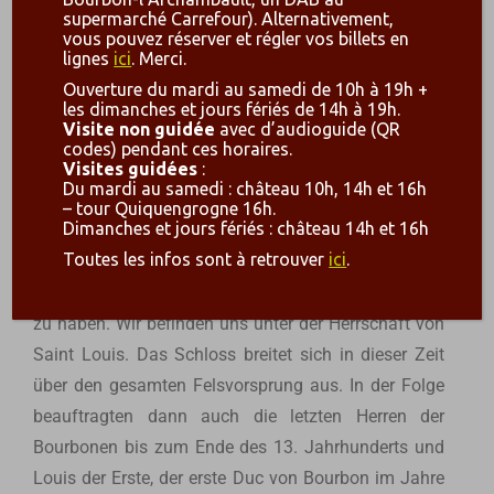
eigenen Besitz und machten daraus eine Burg. Diese
supermarché Carrefour). Alternativement,
wurde ihr Herrschaftssitz und die Basis für ihre
vous pouvez réserver et régler vos billets en
lignes
ici
. Merci.
Expansion über 4 Jahrhunderte. Von Generation zu
Ouverture du mardi au samedi de 10h à 19h +
Generation wurde die Burg immer weiter umgebaut
les dimanches et jours fériés de 14h à 19h.
von einer « romanischen » in eine « philippinische »
Visite non guidée
avec d’audioguide (QR
codes) pendant ces horaires.
Anfang des 13. Jahrhunderts unter Mathilde der
Visites guidées
:
Ersten und ihrem Ehemann Guy de Dampierre, einem
Du mardi au samedi : château 10h, 14h et 16h
– tour Quiquengrogne 16h.
Verwandten von Philippe Auguste.
Dimanches et jours fériés : château 14h et 16h
Toutes les infos sont à retrouver
ici
.
Ein großer Um- und Erweiterungsbau scheint unter
Archambaud dem Achten (1216-1242) stattgefunden
zu haben. Wir befinden uns unter der Herrschaft von
Saint Louis. Das Schloss breitet sich in dieser Zeit
über den gesamten Felsvorsprung aus. In der Folge
beauftragten dann auch die letzten Herren der
Bourbonen bis zum Ende des 13. Jahrhunderts und
Louis der Erste, der erste Duc von Bourbon im Jahre