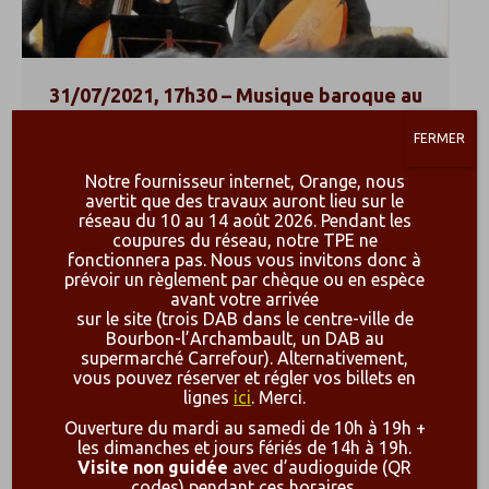
31/07/2021, 17h30 – Musique baroque au
château
FERMER
Actualité
,
Evénements
Par
carolebenoit
21 juin 2021
Notre fournisseur internet, Orange, nous
avertit que des travaux auront lieu sur le
Créé sous l’impulsion de Bruno le Levreur,
réseau du 10 au 14 août 2026. Pendant les
entouré de Julie Dessaint à la viole de gambe
coupures du réseau, notre TPE ne
fonctionnera pas. Nous vous invitons donc à
et de Pierre Rinderknecht au théorbe,
prévoir un règlement par chèque ou en espèce
l’ensemble CARA SPOSA voit le jour en 2013 et
avant votre arrivée
sur le site (trois DAB dans le centre-ville de
présente depuis différents programmes
Bourbon-l’Archambault, un DAB au
supermarché Carrefour). Alternativement,
comme « Le Cœur des Femmes » ou «
vous pouvez réserver et régler vos billets en
Remember ».Le concert proposé au Château de
lignes
ici
. Merci.
Bourbon ce 31 juillet…
Ouverture du mardi au samedi de 10h à 19h +
les dimanches et jours fériés de 14h à 19h.
Visite non guidée
avec d’audioguide (QR
codes) pendant ces horaires.