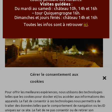
Visites guidées
:
Du mardi au samedi : château 10h, 14h et 16h
– tour Quiquengrogne 16h.
Dimanches et jours fériés : château 14h et 16h
Toutes les infos sont à retrouver
ici
.
Gérer le consentement aux
Visites nocturnes : 19/08, 27/08 et
cookies
04/09/2021
Pour offrir les meilleures expériences, nous utilisons des technologies
Actualité
,
Evénements
Par
carolebenoit
21 juin 2021
telles que les cookies pour stocker et/ou accéder aux informations des
appareils. Le fait de consentir à ces technologies nous permettra de
A la fin de l’été, le château de Bourbon ouvre
traiter des données telles que le comportement de navigation ou les ID
uniques sur ce site. Le fait de ne pas consentir ou de retirer son
ses portes à la visite jusque 21h00 et vous