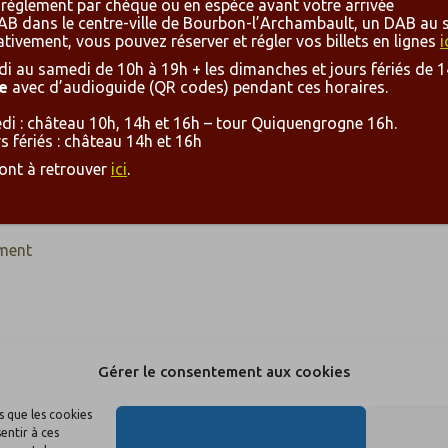
 règlement par chèque ou en espèce avant votre arrivée
s DAB dans le centre-ville de Bourbon-l’Archambault, un DAB a
ativement, vous pouvez réserver et régler vos billets en lignes
i
i au samedi de 10h à 19h + les dimanches et jours fériés de 1
e
avec d’audioguide (QR codes) pendant ces horaires.
i : château 10h, 14h et 16h – tour Quiquengrogne 16h.
i 2026
 fériés : château 14h et 16h
sont à retrouver
ici
.
u
ement
6 :
Gérer le consentement aux cookies
17h00
s que les cookies
c les
entir à ces