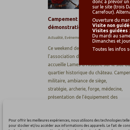
donc à prévoir un
sur le site (troi
Carrefour). Altern
Campement médiéval et
Ouverture du mard
Visite non guidé
démonstration de combats
Visites guidées
:
Du mardi au samed
Actualité
,
Evénements
Par
carolebenoit
2 ma
Dimanches et jours
Ce weekend de l’Ascension 2026,
Toutes les infos 
l’association du Château de Bourbon
accueille Lames d’Histoire sur le site d
quartier historique du château. Camp
militaire, ambiance de siège,
stratégie, archerie, forge, médecine,
présentation de l’équipement des
combattants… Vendredi 15 et samedi 1
10h00 – 19h00Dimanche 17 : 10h00 – 
Pour offrir les meilleures expériences, nous utilisons des technologies telle
Château (déambulations, rencontre ave
pour stocker et/ou accéder aux informations des appareils. Le fait de cons
combattants) : accès…