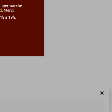
u supermarché
ci
. Merci.
4h à 19h.