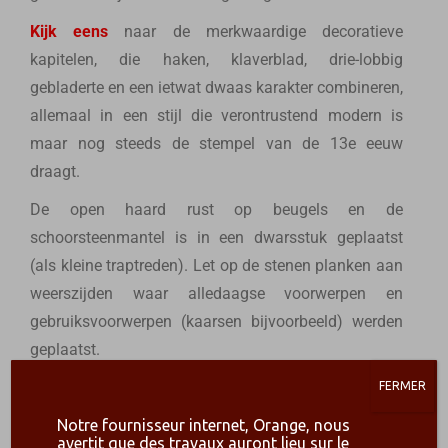
Kijk eens
naar de merkwaardige decoratieve
kapitelen, die haken, klaverblad, drie-lobbig
gebladerte en een ietwat dwaas karakter combineren,
allemaal in een stijl die verontrustend modern is
maar nog steeds de stempel van de 13e eeuw
draagt.
De open haard rust op beugels en de
schoorsteenmantel is in een dwarsstuk geplaatst
(als kleine traptreden). Let op de stenen planken aan
weerszijden waar alledaagse voorwerpen en
gebruiksvoorwerpen (kaarsen bijvoorbeeld) werden
geplaatst.
Ook opmerkelijk zijn de vier inkepingen die in de
FERMER
binnenkant van de twee beugels van de schoorsteen
Notre fournisseur internet, Orange, nous
zijn uitgesneden. Het blijft een mysterie waarvoor ze
avertit que des travaux auront lieu sur le