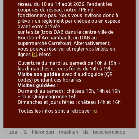
réseau du 10 au 14 août 2026. Pendant les
werden gebruikt en hoe ze werden gedateerd, maar
coupures du réseau, notre TPE ne
fonctionnera pas. Nous vous invitons donc à
het is mogelijk dat ze werden gebruikt om vlees of
prévoir un règlement par chèque ou en espèce
vis te roken… hangend aan metalen staven die in de
avant votre arrivée
sur le site (trois DAB dans le centre-ville de
inkepingen werden gestoken.
Bourbon-l’Archambault, un DAB au
supermarché Carrefour). Alternativement,
De “haubert”, of maliënkolder, was in gebruik tussen
vous pouvez réserver et régler vos billets en
ongeveer 1100 en 1300, met of zonder “camail”
lignes
ici
. Merci.
(muts van hetzelfde materiaal). Het was gemaakt
Ouverture du mardi au samedi de 10h à 19h +
les dimanches et jours fériés de 14h à 19h.
van geassembleerd stalen gaas en reikte tot aan de
Visite non guidée
avec d’audioguide (QR
knieën; het was aan de zijkanten ingesneden om
codes) pendant ces horaires.
Visites guidées
:
gemakkelijker in het zadel te kunnen stappen. Steeds
Du mardi au samedi : château 10h, 14h et 16h
– tour Quiquengrogne 16h.
vaker droeg de strijder een soort overjas over zijn
Dimanches et jours fériés : château 14h et 16h
“cotte”, de tabar (of tabberd), waarop al snel zijn
Toutes les infos sont à retrouver
ici
.
kleuren verschenen; het werd dan de « cotte d’arme »
genoemd. Een riem, een schild en een neushelm (zie
zaal 3, hieronder) maakten de beschermende