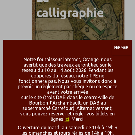
calligraphie
FERMER
Notre fournisseur internet, Orange, nous
avertit que des travaux auront lieu sur le
réseau du 10 au 14 août 2026. Pendant les
coupures du réseau, notre TPE ne
fonctionnera pas. Nous vous invitons donc à
prévoir un règlement par chèque ou en espèce
avant votre arrivée
Comprendre
sur le site (trois DAB dans le centre-ville de
Bourbon-l’Archambault, un DAB au
supermarché Carrefour). Alternativement,
les bases de
vous pouvez réserver et régler vos billets en
lignes
ici
. Merci.
l'archi
Ouverture du mardi au samedi de 10h à 19h +
les dimanches et jours fériés de 14h à 19h.