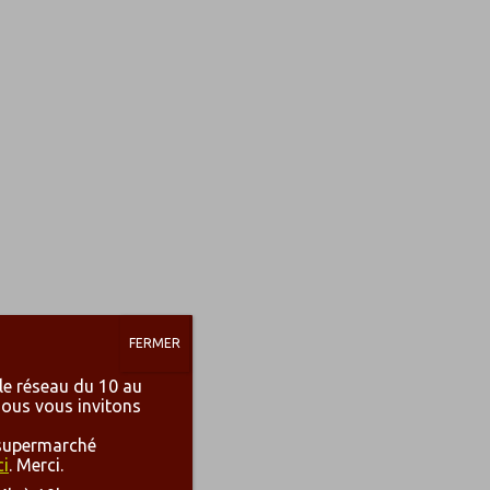
FERMER
 le réseau du 10 au
Nous vous invitons
u supermarché
ci
. Merci.