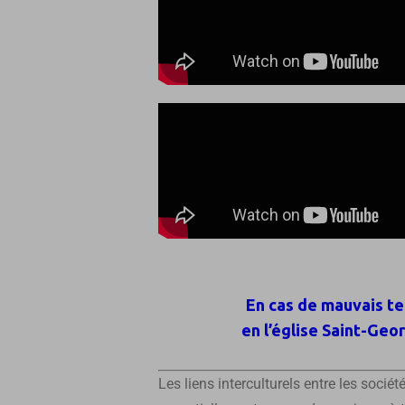
En cas de mauvais te
en l’église Saint-Ge
Les liens interculturels entre les soci