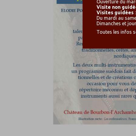
Ouverture du mard
Visite non guidé
Visites guidées
:
Du mardi au samed
Dimanches et jours
Toutes les infos 