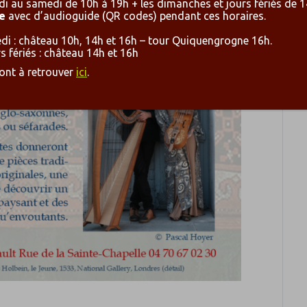
i au samedi de 10h à 19h + les dimanches et jours fériés de 1
e
avec d’audioguide (QR codes) pendant ces horaires.
i : château 10h, 14h et 16h – tour Quiquengrogne 16h.
 fériés : château 14h et 16h
sont à retrouver
ici
.