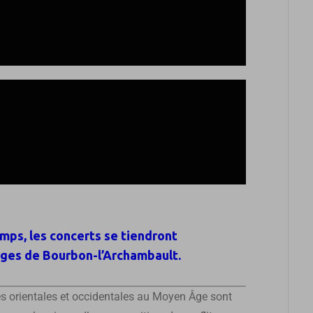
mps, les concerts se tiendront
orges de Bourbon-l’Archambault.
étés orientales et occidentales au Moyen Âge sont