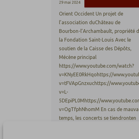
29 mai 2024
Orient Occident Un projet de
l’association duChâteau de
Bourbon-l’Archambault, propriété 
la Fondation Saint-Louis Avec le
soutien de la Caisse des Dépôts,
Mécène principal
https://www.youtube.com/watch?
v=KNyEE0RkHqohttps://www.youtu
v=tFVApGnzxuchttps://www.youtub
v=L-
5DEpiPL0Mhttps://www.youtube.co
v=OgTfphNhomM En cas de mauva
temps, les concerts se tiendronten
l’église Saint-Georges de Bourbon-
l’Archambault. Les liens interculture