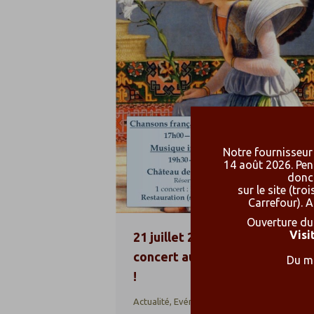
Notre fournisseur 
14 août 2026. Pen
donc 
sur le site (t
Carrefour). A
Ouverture du 
Visi
21 juillet 2024 – un double
concert au château de Bourbo
Du ma
!
Actualité
,
Evénements
Par
carolebenoit