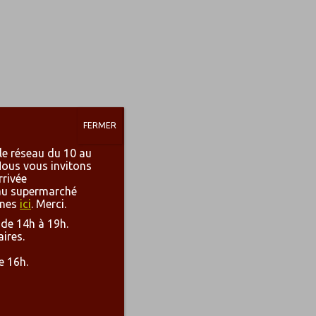
FERMER
 le réseau du 10 au
Nous vous invitons
rrivée
 au supermarché
gnes
ici
. Merci.
 de 14h à 19h.
ires.
e 16h.