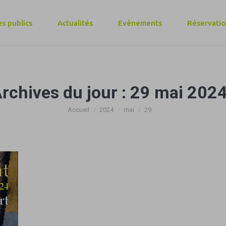
s publics
Actualités
Evènements
Réservati
rchives du jour :
29 mai 202
Vous êtes ici :
Accueil
2024
mai
29